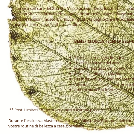
La tecnica self-care del Gua Sha Viso è un'esperienza lussuosa, eseguita
care Gua Sha Viso firmata Philosophia Botanica favorisce il flusso sanguig
allenta le tensioni muscolari, riduce il gonfiore degli occhi e le occh
luminosa, con risultati visibili da subito.
BENEFICI DELLA TECNICA SELF-
Stimola il drenaggio linfatico
Solleva i contorni del viso
Migliora l’elasticità della pelle
Stimola la micro-circolazione e l' 
Rassoda i muscoli del viso creando
Attenua le occhiaie, i gonfiori e le
Ammorbidisce la fronte e le linee la
** Posti Limitati. Prenota il tuo posto il prima possibile! **
Durante l' esclusiva Masterclass firmata Philosophia Botanica, della dura
vostra routine di bellezza a casa giornaliera.