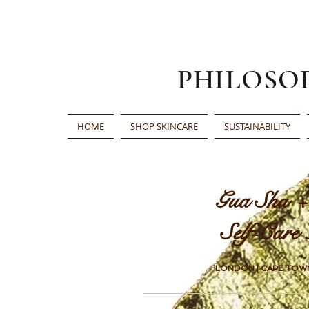
PHILOSO
HOME
SHOP SKINCARE
SUSTAINABILITY
Gua Sha + Yog
Self-Care Maste
LONDON | CAPE TOWN