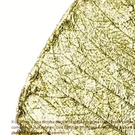
Il Gua Sha è una tecnica derivante dalla medicina tradizionale cinese,
comprende due termini:
Gua
significa strofinare o raschiare, e
Sha
è i
durante e dopo il trattamento.