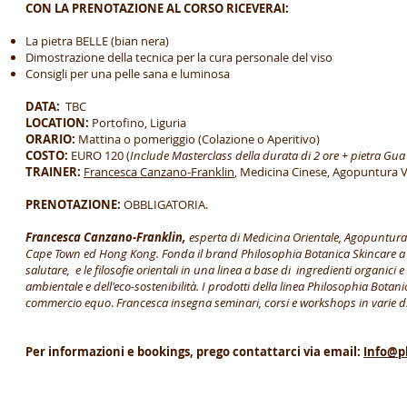
CON LA PRENOTAZIONE AL CORSO RICEVERAI:
La pietra BELLE (bian nera)
Dimostrazione della tecnica per la cura personale del viso
Consigli per una pelle sana e luminosa
DATA:
TBC
LOCATION:
Portofino, Liguria
ORARIO:
Mattina o pomeriggio (Colazione o Aperitivo)
COSTO:
EURO 120 (
Include Masterclass della durata di 2 ore + pietra Gua
TRAINER:
Francesca Canzano-Franklin
, Medicina Cinese, Agopuntura V
PRENOTAZIONE:
OBBLIGATORIA.
Francesca Canzano-Franklin,
esperta di Medicina Orientale, Agopuntura 
Cape Town ed Hong Kong. Fonda il brand Philosophia Botanica Skincare a 
salutare, e le filosofie orientali in una linea a base di ingredienti organici 
ambientale e dell'eco-sostenibilità. I prodotti della linea Philosophia Botan
commercio equo
.
Francesca insegna seminari, corsi e workshops in varie dis
Per informazioni e bookings, prego contattarci via email:
Info@p